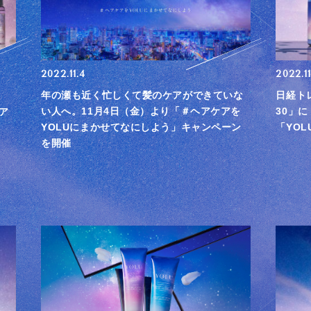
2022.11.4
2022.11
年の瀬も近く忙しくて髪のケアができていな
日経ト
、
い人へ。11月4日（金）より「＃ヘアケアを
30」
ア
YOLUにまかせてなにしよう」キャンペーン
「YOL
を開催