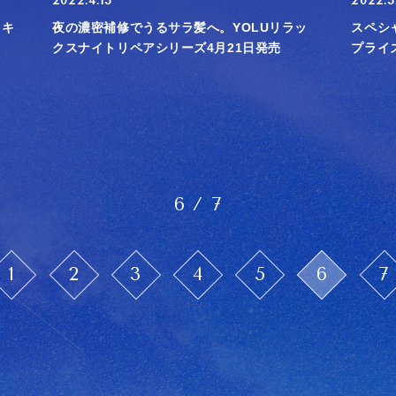
2022.4.13
2022.3
 キ
夜の濃密補修でうるサラ髪へ。YOLUリラッ
スペシ
クスナイトリペアシリーズ4月21日発売
プライ
6 / 7
1
2
3
4
5
6
7