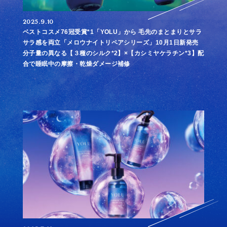
Instagra
X
2025.9.10
m
ベストコスメ76冠受賞*1「YOLU」から 毛先のまとまりとサラ
サラ感を両立「メロウナイトリペアシリーズ」10月1日新発売
TikTok
分子量の異なる【３種のシルク*2】×【カシミヤケラチン*3】配
合で睡眠中の摩擦・乾燥ダメージ補修
公式ストア
で購入する
Rakuten
で購入する
Amazon
で購入する