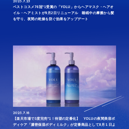
Yahoo!
で購入する
2025.7.23
ベストコスメ76冠*1受賞の「YOLU」からヘアマスク・ヘアオ
イル・ヘアミストが9月2日リニューアル 睡眠中の摩擦から髪
を守り、夜間の乾燥を防ぐ効果をアップデート
ZOZOTOW
で購入す
N
る
2025.7.16
【楽天市場で3度完売*1！待望の定番化】 YOLUの夜間美容ボ
ディケア「濃密保湿ボディミルク」が定番商品として8月１日よ