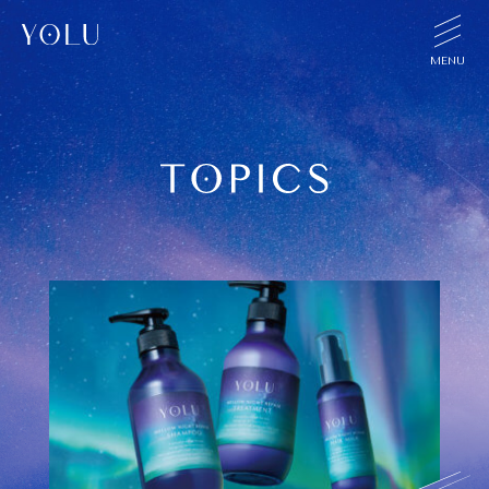
TOP
CONCEPT
PRODUCT
SHOP
TOPICS
FAQ