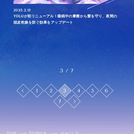
2025.2.13
YOLUが初リニューアル！睡眠中の摩擦から髪を守り、夜間の
頭皮乾燥を防ぐ効果をアップデート
3 / 7
1
2
3
4
5
6
7
TOP
TOPICS
ページ 3