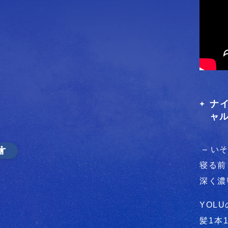
ナイ
ャ
– い
寝る前
深く濃
YOL
髪1本