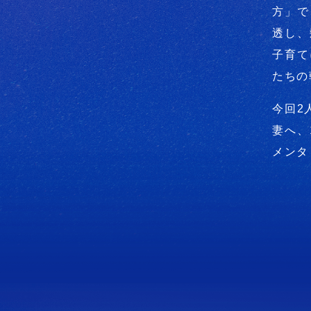
方」で
透し、
子育て
たちの
今回2
妻へ、
メンタ