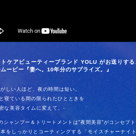
トケアビューティーブランド YOLU がお送りす
ルムービー『妻へ。10年分のサプライズ。』
そがしい人ほど、夜の時間は短い。​
と寝ている間の限られたひとときを​
密な美容タイムに変えて。-
Uのシャンプー＆トリートメントは”夜間美容”がコンセプ
1本をしっかりとコーティングする「モイスチャーナイ