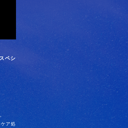
るスペシ
ト。
トケア処