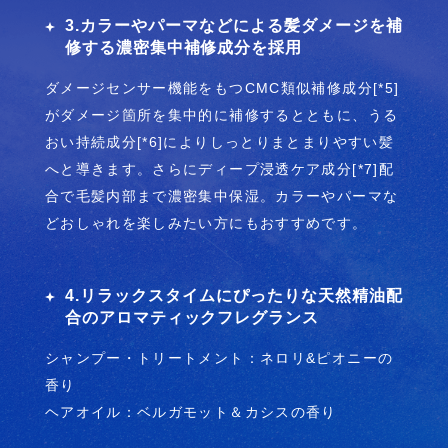
3.カラーやパーマなどによる髪ダメージを補
修する濃密集中補修成分を採用
ダメージセンサー機能をもつCMC類似補修成分[*5]
がダメージ箇所を集中的に補修するとともに、うる
おい持続成分[*6]によりしっとりまとまりやすい髪
へと導きます。さらにディープ浸透ケア成分[*7]配
合で毛髪内部まで濃密集中保湿。カラーやパーマな
どおしゃれを楽しみたい方にもおすすめです。
4.リラックスタイムにぴったりな天然精油配
合のアロマティックフレグランス
シャンプー・トリートメント：ネロリ&ピオニーの
香り
ヘアオイル：ベルガモット＆カシスの香り