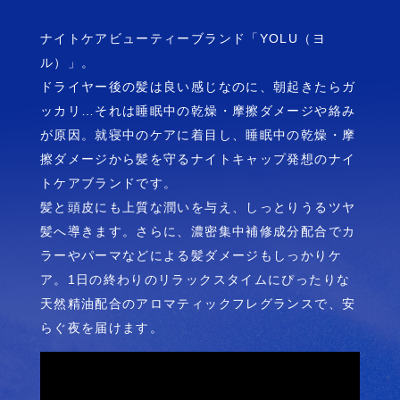
Yahoo!
で購入する
ナイトケアビューティーブランド「YOLU（ヨ
ル）」。
ZOZOTOW
で購入す
ドライヤー後の髪は良い感じなのに、朝起きたらガ
N
る
ッカリ…それは睡眠中の乾燥・摩擦ダメージや絡み
が原因。就寝中のケアに着目し、睡眠中の乾燥・摩
擦ダメージから髪を守るナイトキャップ発想のナイ
トケアブランドです。
髪と頭皮にも上質な潤いを与え、しっとりうるツヤ
髪へ導きます。さらに、濃密集中補修成分配合でカ
ラーやパーマなどによる髪ダメージもしっかりケ
ア。1日の終わりのリラックスタイムにぴったりな
天然精油配合のアロマティックフレグランスで、安
らぐ夜を届けます。