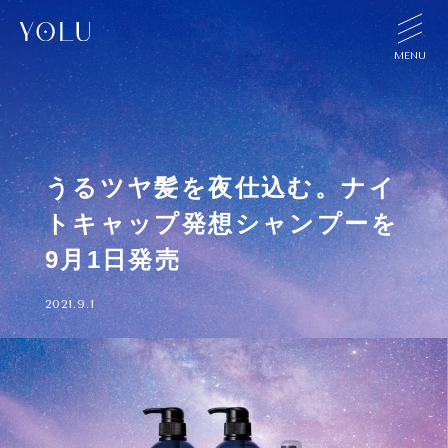
TOP
うるツヤ髪を夜仕込む。ナイ
CONCEPT
トキャップ発想シャンプーを
PRODUCT
9月1日発売
SHOP
2021.9.1
TOPICS
FAQ