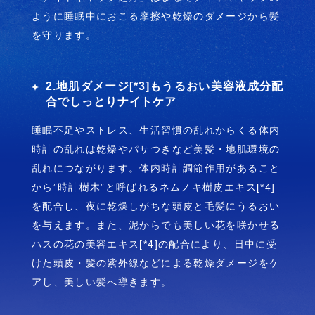
ように睡眠中におこる摩擦や乾燥のダメージから髪
を守ります。
2.地肌ダメージ[*3]もうるおい美容液成分配
合でしっとりナイトケア
睡眠不足やストレス、生活習慣の乱れからくる体内
時計の乱れは乾燥やパサつきなど美髪・地肌環境の
乱れにつながります。体内時計調節作用があること
から”時計樹木”と呼ばれるネムノキ樹皮エキス[*4]
を配合し、夜に乾燥しがちな頭皮と毛髪にうるおい
を与えます。また、泥からでも美しい花を咲かせる
ハスの花の美容エキス[*4]の配合により、日中に受
けた頭皮・髪の紫外線などによる乾燥ダメージをケ
アし、美しい髪へ導きます。