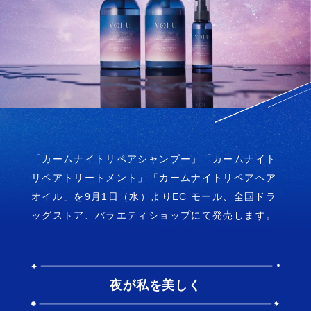
Instagra
X
m
TikTok
公式ストア
で購入する
「カームナイトリペアシャンプー」「カームナイト
リペアトリートメント」「カームナイトリペアヘア
Rakuten
で購入する
オイル」を9月1日（水）よりEC モール、全国ドラ
ッグストア、バラエティショップにて発売します。
Amazon
で購入する
夜が私を美しく