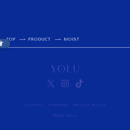
Instagra
X
m
TikTok
TOP
PRODUCT
MOIST
公式ストア
で購入する
Rakuten
で購入する
Amazon
で購入する
CONTACT
COMPANY
PRIVACY POLICY
©2021 YOLU