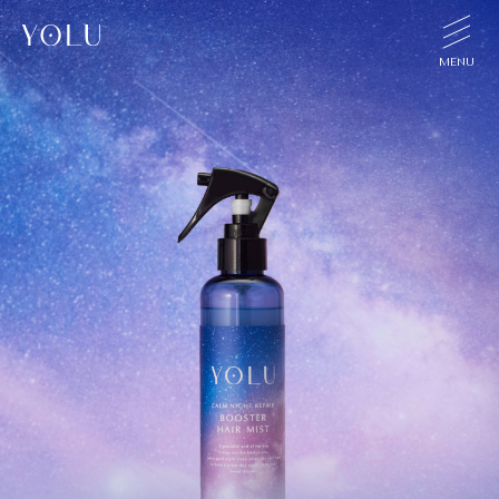
TOP
CONCEPT
PRODUCT
SHOP
TOPICS
FAQ