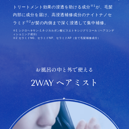
※1
トリートメント効果の浸透を助ける成分
が、毛髪
内部に成分を届け、高浸透補修成分のナイトナノセ
※2
ラミド
が髪の内側まで深く浸透して集中補修。
※1 シクロヘキサン-1,4-ジカルボン酸ビスエトキシジグリコール（ヘアコンデ
ィショニング成分）​
※2 セラミドNG、セラミドNP、セラミドAP（全て毛髪補修成分）​
お風呂の中と外で使える
ヘアミスト
2WAY