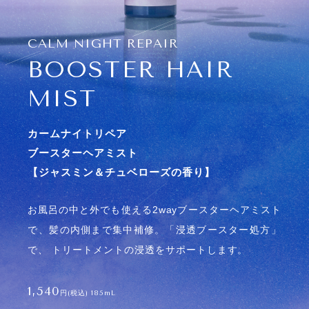
Instagra
X
m
CALM NIGHT REPAIR
TikTok
BOOSTER HAIR
MIST
公式ストア
で購入する
カームナイトリペア
ブースターヘアミスト
【ジャスミン＆チュベローズの香り】
Rakuten
で購入する
お風呂の中と外でも使える2wayブースターヘアミスト
で​、髪の内側まで集中補修。「浸透ブースター処方​」
Amazon
で、 ​トリートメントの浸透をサポート​します。
で購入する
1,540
円(税込)
185mL