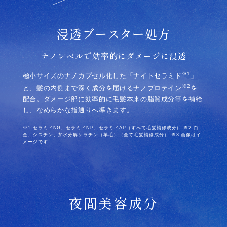
浸透ブースター処方​
ナノレベルで効率的にダメージに浸透
※1
極小サイズのナノカプセル化した「ナイトセラミド
」
※2
と、髪の内側まで深く成分を届けるナノプロテイン
を
配合。ダメージ部に効率的に毛髪本来の脂質成分等を補給
し、なめらかな指通りへ導きます。
※1 セラミドNG、セラミドNP、セラミドAP（すべて毛髪補修成分） ※2 白
金、シスチン、加水分解ケラチン（羊毛）（全て毛髪補修成分） ※3 画像はイ
メージです
夜間美容成分