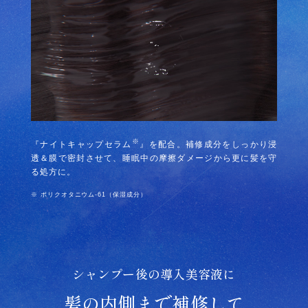
※
『ナイトキャップセラム
』を配合。補修成分をしっかり浸
透＆膜で密封させて、睡眠中の摩擦ダメージから更に髪を守
る処方に。
※ ポリクオタニウム-61（保湿成分）
シャンプー後の導入美容液に
髪の内側まで補修して