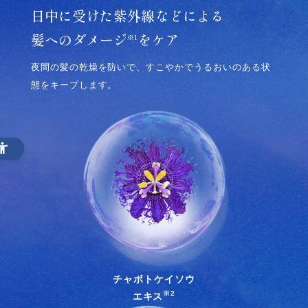
日中に受けた紫外線などによる
髪へのダメージ
をケア
※1
夜間の髪の乾燥を防いで、すこやかでうるおいのある状
態をキープします。
チャボトケイソウ
※2
エキス