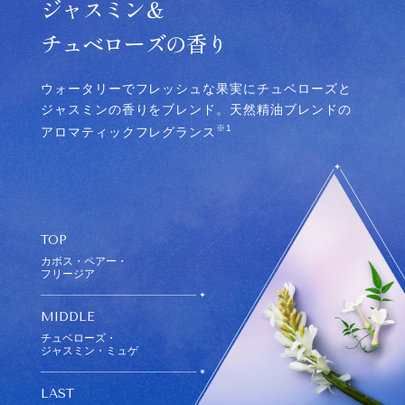
ジャスミン＆
チュベローズの香り
ウォータリーで​フレッシュな果実に​チュベローズと
ジャスミンの​香りをブレンド。​天然精油ブレンドの
※1
アロマティックフレグランス
TOP
カボス・ペアー・
フリージア​
MIDDLE
チュベローズ​・
ジャスミン・ミュゲ​
LAST