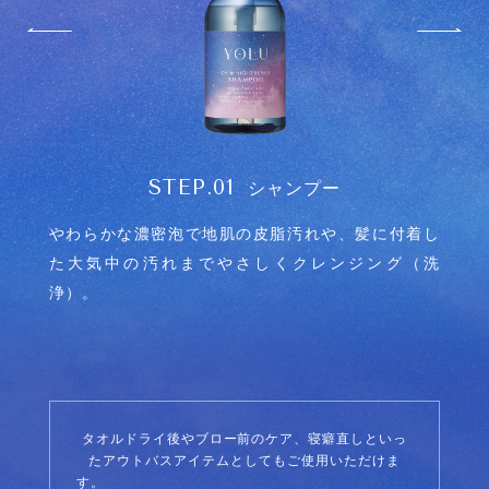
STEP.01
シャンプー
しなが
やわらかな濃密泡で地肌の皮脂汚れや、髪に付着し
シャ
た大気中の汚れまでやさしくクレンジング（洗
ート。
浄）。
タオルドライ後やブロー前のケア、寝癖直しといっ
たアウトバスアイテムとしてもご使用いただけま
す。