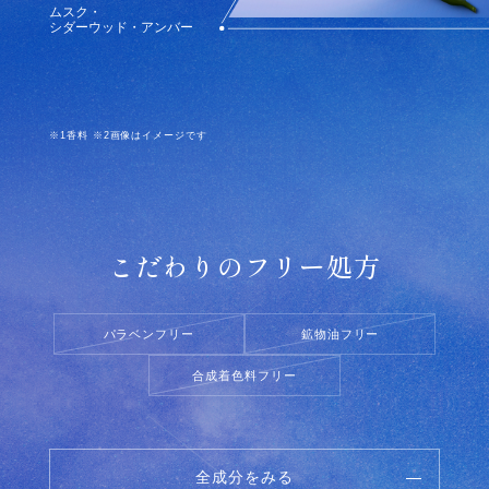
ムスク・
シダーウッド​・アンバー​
※1香料 ※2画像はイメージです
こだわりのフリー処方
パラベンフリー
鉱物油フリー
合成着色料フリー
全成分をみる