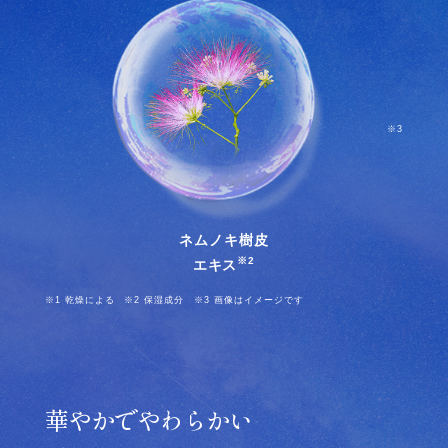
※3
ネムノキ樹皮
※2
エキス
※1 乾燥による ※2 保湿成分 ※3 画像はイメージです
華やかでやわらかい